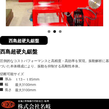
西島超硬丸鋸盤
西島超硬丸鋸盤
圧倒的なコストパフォーマンスと高精度・高効率を実現。振動解析に基
づいた本体構成により、振動を抑制する高剛性本体。
切断可能サイズ
厚み
ｔ13～ｔ85mm
幅
最大3100mm
長さ
最大3100mm
Apologies, but no results were found for the requested archive